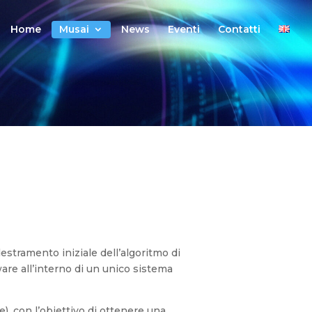
ema
Home
Musai
News
Eventi
Contatti
stramento iniziale dell’algoritmo di
are all’interno di un unico sistema
), con l’obiettivo di ottenere una