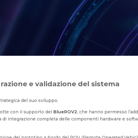
zione e validazione del sist
razione e validazione del sistema
trategica del suo sviluppo.
otte con il supporto del
BlueROV2
, che hanno permesso l’adde
ità di integrazione completa delle componenti hardware e softw
lazione del prototipo a bordo del ROV (Remote Operated Vehicle