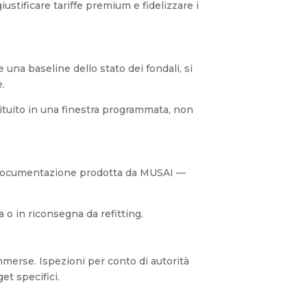
stificare tariffe premium e fidelizzare i
e una baseline dello stato dei fondali, si
e.
ituito in una finestra programmata, non
. La documentazione prodotta da MUSAI —
o in riconsegna da refitting.
mmerse. Ispezioni per conto di autorità
et specifici.