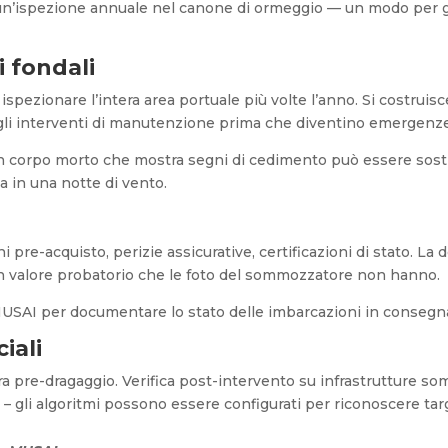
un’ispezione annuale nel canone di ormeggio — un modo per giu
 fondali
ispezionare l’intera area portuale più volte l’anno. Si costruisc
no gli interventi di manutenzione prima che diventino emergenz
 Un corpo morto che mostra segni di cedimento può essere sost
a in una notte di vento.
ni pre-acquisto, perizie assicurative, certificazioni di stato
 un valore probatorio che le foto del sommozzatore non hanno.
MUSAI per documentare lo stato delle imbarcazioni in consegna 
iali
ra pre-dragaggio. Verifica post-intervento su infrastrutture so
le – gli algoritmi possono essere configurati per riconoscere targ