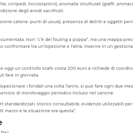
lghe, cirripedi, incrostazioni), anomalie strutturali (graffi, amma
dizione degli anodi sacrificali.
nsione catene, punti di usura), presenza di detriti e oggetti per
ocumentata. Non “c’è del fouling a poppa”, ma una mappa prec
no confrontare tra un’ispezione e l’altra, inserire in un gestiona
a. Se oggi un controllo scafo costa 200 euro e richiede di coo
ò fare in giornata.
ispezionare i fondali una volta l’anno, si può fare ogni due mes
servizio di monitoraggio periodico incluso nel canone.
tandardizzati, storico consultabile, evidenze utilizzabili per 
15 marzo e la situazione era questa”.
e
fasi: