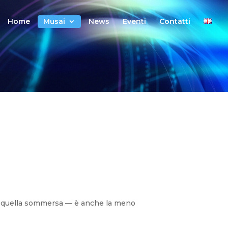
Home
Musai
News
Eventi
Contatti
ra — quella sommersa — è anche la meno