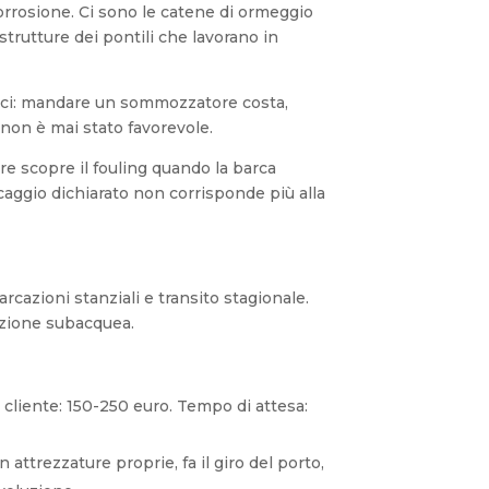
 corrosione. Ci sono le catene di ormeggio
 strutture dei pontili che lavorano in
lici: mandare un sommozzatore costa,
non è mai stato favorevole.
re scopre il fouling quando la barca
scaggio dichiarato non corrisponde più alla
rcazioni stanziali e transito stagionale.
azione subacquea.
l cliente: 150-250 euro. Tempo di attesa:
 attrezzature proprie, fa il giro del porto,