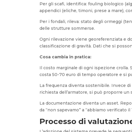
Per gli scafi, identifica: fouling biologico (a
appendici (eliche, timoni, prese a mare), con
Per i fondali, rileva: stato degli ormeggi (te
delle strutture sommerse.
Ogni rilevazione viene georeferenziata e d
classificazione di gravità. Dati che si posso
Cosa cambia in pratica:
Il costo marginale di ogni ispezione croll
costa 50-70 euro di tempo operatore e si pu
La frequenza diventa sostenibile. Invece di 
richiesta dell’armatore, si può proporre un 
La documentazione diventa un asset. Report s
da “non sapevamo” a “abbiamo verificato il 
Processo di valutazion
L’adozione del sistema prevede le seguenti 