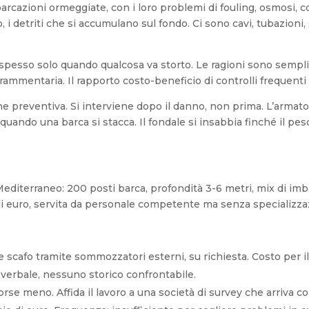
imbarcazioni ormeggiate, con i loro problemi di fouling, osmosi,
o, i detriti che si accumulano sul fondo. Ci sono cavi, tubazioni,
 spesso solo quando qualcosa va storto. Le ragioni sono semp
mmentaria. Il rapporto costo-beneficio di controlli frequenti 
che preventiva. Si interviene dopo il danno, non prima. L’armato
a quando una barca si stacca. Il fondale si insabbia finché il pe
editerraneo: 200 posti barca, profondità 3-6 metri, mix di imba
 di euro, servita da personale competente ma senza specializz
ne scafo tramite sommozzatori esterni, su richiesta. Costo per i
o verbale, nessuno storico confrontabile.
orse meno. Affida il lavoro a una società di survey che arriva con