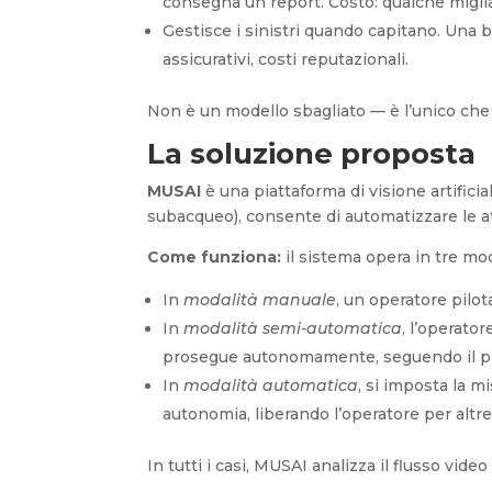
consegna un report. Costo: qualche miglia
Gestisce i sinistri quando capitano. Una b
assicurativi, costi reputazionali.
Non è un modello sbagliato — è l’unico che
La soluzione proposta
MUSAI
è una piattaforma di visione artific
subacqueo), consente di automatizzare le att
Come funziona:
il sistema opera in tre mo
In
modalità manuale
, un operatore pilot
In
modalità semi-automatica
, l’operator
prosegue autonomamente, seguendo il prof
In
modalità automatica
, si imposta la m
autonomia, liberando l’operatore per altre 
In tutti i casi, MUSAI analizza il flusso v