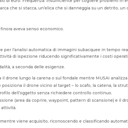
io di euro. Frequenza: insufficiente per cogliere problemi in e
arca che si stacca, un’elica che si danneggia su un detrito, un 
 finora aveva senso economico.
iale per l’analisi automatica di immagini subacquee in tempo re
ività di ispezione riducendo significativamente i costi operati
dalità, a seconda delle esigenze.
a il drone lungo la carena o sul fondale mentre MUSAI analizza 
e posiziona il drone vicino al target – lo scafo, la catena, la st
ilo dell’oggetto senza richiedere controllo continuo.
issione (area da coprire, waypoint, pattern di scansione) e il 
attività.
ideo mentre viene acquisito, riconoscendo e classificando autom