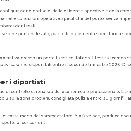
 configurazione portuale, delle esigenze operative e della compa
a nelle condizioni operative specifiche del porto, senza impe
imbarcazioni reali.
razione personalizzata, piano di implementazione, formazione
 operativa presso un porto turistico italiano. I test sul camp
itativi saranno disponibili entro il secondo trimestre 2026. Di s
er i diportisti
rvizio di controllo carena rapido, economico e professionale. L’
do 2 sulla zona prodiera, consigliata pulizia entro 30 giorni”,
ibile: costa meno del sommozzatore, è più veloce, produce doc
rispetto ai concorrenti.