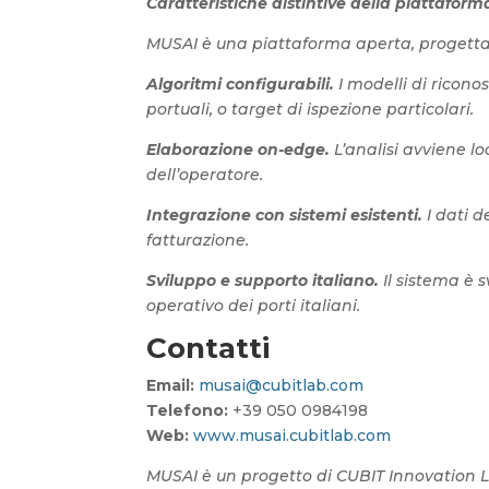
Caratteristiche distintive della piattafor
MUSAI è una piattaforma aperta, progettata
Algoritmi configurabili.
I modelli di ricono
portuali, o target di ispezione particolari.
Elaborazione on-edge.
L’analisi avviene lo
dell’operatore.
Integrazione con sistemi esistenti.
I dati d
fatturazione.
Sviluppo e supporto italiano.
Il sistema è 
operativo dei porti italiani.
Contatti
Email:
musai@cubitlab.com
Telefono:
+39 050 0984198
Web:
www.musai.cubitlab.com
MUSAI è un progetto di CUBIT Innovation L