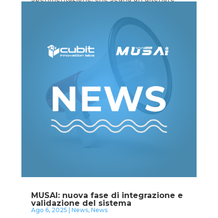
passo in avanti nel percorso di sviluppo del
sistema.
leggi tutto
MUSAI: nuova fase di integrazione e
validazione del sistema
Ago 6, 2025
|
News
,
News