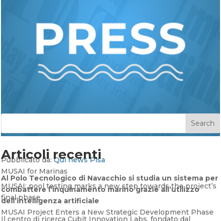
Search
Articoli recenti
Pubblicato da:
Qui news Pisa
MUSAI for Marinas
Al Polo Tecnologico di Navacchio si studia un sistema per
MUSAI: pool testing marks a new step towards the project’s
combattere l’inquinamento marino grazie all’utilizzo
final phase
dell’intelligenza artificiale
MUSAI Project Enters a New Strategic Development Phase
Il centro di ricerca Cubit Innovation Labs, fondato dal