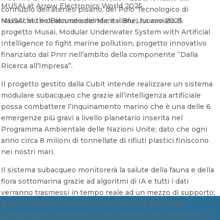
MUSAI at Arrow Electronics World 2025
connubio dell’ateneo pisano, del Polo Tecnologico di
Navacchio e di alcune aziende italiane, ha avviato il
MUSAI at the Biennale del Mare – Blu Livorno 2025
progetto Musai, Modular Underwater System with Artificial
Intelligence to fight marine pollution, progetto innovativo
finanziato dal Pnrr nell’ambito della componente “Dalla
Ricerca all’Impresa”.
Il progetto gestito dalla Cubit intende realizzare un sistema
modulare subacqueo che grazie all’intelligenza artificiale
possa combattere l’inquinamento marino che è una delle 6
emergenze più gravi a livello planetario inserita nel
Programma Ambientale delle Nazioni Unite; dato che ogni
anno circa 8 milioni di tonnellate di rifiuti plastici finiscono
nei nostri mari.
Il sistema subacqueo monitorerà la salute della fauna e della
flora sottomarina grazie ad algoritmi di IA e tutti i dati
verranno trasmessi in tempo reale ad un mezzo di supporto;
questo sistema essendo senza l’ausilio di personale
specializzato consentirà una più efficace ricerca dei rifiuti. Il