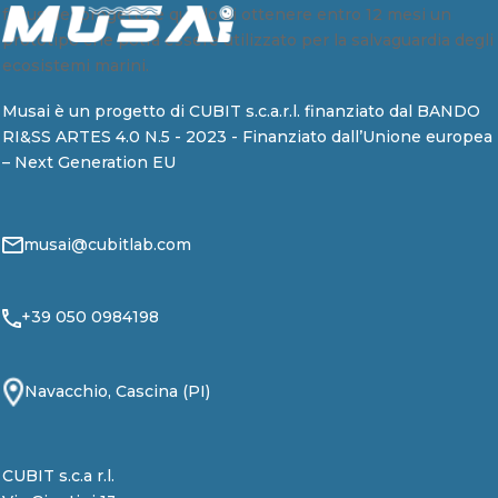
focus del progetto è quello di ottenere entro 12 mesi un
prototipo che potrà essere utilizzato per la salvaguardia degli
ecosistemi marini.
Musai è un progetto di CUBIT s.c.a.r.l. finanziato dal BANDO
RI&SS ARTES 4.0 N.5 - 2023 - Finanziato dall’Unione europea
– Next Generation EU
musai@cubitlab.com
+39 050 0984198
Navacchio, Cascina (PI)
CUBIT s.c.a r.l.