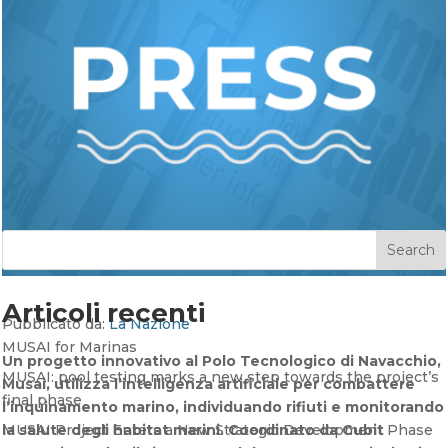
Search
Articoli recenti
Pubblicato da:
La Nazione
MUSAI for Marinas
Un progetto innovativo al Polo Tecnologico di Navacchio,
MUSAI: pool testing marks a new step towards the project’s
Musai, utilizza l’intelligenza artificiale per combattere
final phase
l’inquinamento marino, individuando rifiuti e monitorando
la salute degli habitat marini. Coordinato da Cubit
MUSAI Project Enters a New Strategic Development Phase