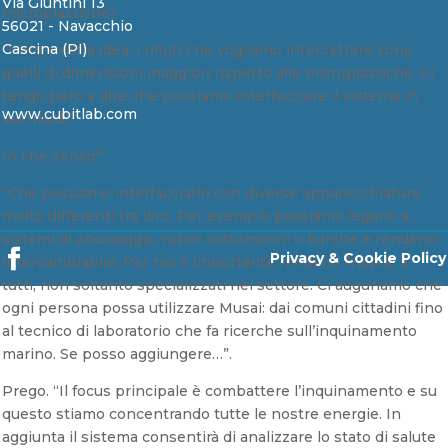
Via Giuntini 13
microplastiche?
56021 - Navacchio
Cascina (PI)
“Nella nostra idea, i rifiuti che vogliamo intercettare sono
quelli di dimensioni maggiori rispetto alle microplastiche. Ci
tengo però a dire che possiamo interfacciare il sistema in
www.cubitlab.com
vari modi”.
In che senso?
“Che possiamo interfacciarlo con diverse apparecchiature
molto differenti tra loro. Per esempio possiamo legarlo a
sistemi di ancoraggio, robot sottomarini o barche e renderlo
Privacy & Cookie Policy
intercambiabile. Per noi è importante renderlo fruibile a
tutti, non soltanto specializzati nel settore. Ci auguriamo che
ogni persona possa utilizzare Musai: dai comuni cittadini fino
al tecnico di laboratorio che fa ricerche sull’inquinamento
marino. Se posso aggiungere…”.
Prego. “Il focus principale è combattere l’inquinamento e su
questo stiamo concentrando tutte le nostre energie. In
aggiunta il sistema consentirà di analizzare lo stato di salute