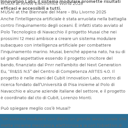
Innovation Labs, il sistema modulare promette risultati
MUSAI at Arrow Electronics World 2025
efficaci e accessibili a tutti.
MUSAI at the Biennale del Mare – Blu Livorno 2025
Anche l’intelligenza artificiale è stata arruolata nella battaglia
contro l’inquinamento degli oceani. È infatti stato avviato al
Polo Tecnologico di Navacchio il progetto Musai che nei
prossimi 12 mesi ambisce a creare un sistema modulare
subacqueo con intelligenza artificiale per combattere
l’inquinamento marino. Musai, benché appena nato, ha su di
sé grandi aspettative essendo il progetto vincitore del
bando, finanziato dal Pnrr nell’ambito del Next Generation
Eu, “RI&SS N.5” del Centro di Competenza ARTES 4.0. Il
progetto è nelle mani del Cubit Innovation Labs, centro di
ricerca fondato dall’Università di Pisa insieme al Polo di
Navacchio e alcune aziende italiane del settore, e il progetto
è coordinato dal cto di Cubit, Lorenzo Monti.
Può spiegare meglio cos’è Musai?
“Un sistema modulare con dietro un grande lavoro corale che
mette insieme meccanica, elettronica e ia con l’obiettivo di