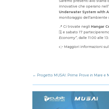
Saremo presenti allo stand 
innovative che operano nell
Underwater System with Art
monitoraggio dell’ambiente 
📍 Ci trovate negli
Hangar Cr
🗓 e sabato 17 parteciperem
Economy”
, dalle 11:00 alle 13
👉 Maggiori informazioni sul
←
Progetto MUSAI: Prime Prove in Mare e N