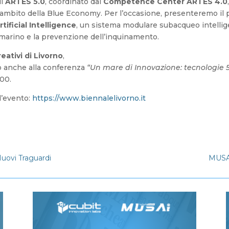
di
ARTES 5.0
, coordinato dal
Competence Center ARTES 4.0
’ambito della Blue Economy. Per l’occasione, presenteremo il
ificial Intelligence
, un sistema modulare subacqueo intellig
marino e la prevenzione dell’inquinamento.
eativi di Livorno
,
o anche alla conferenza
“Un mare di Innovazione: tecnologie 5.
:00.
l’evento:
https://www.biennalelivorno.it
uovi Traguardi
MUSAI