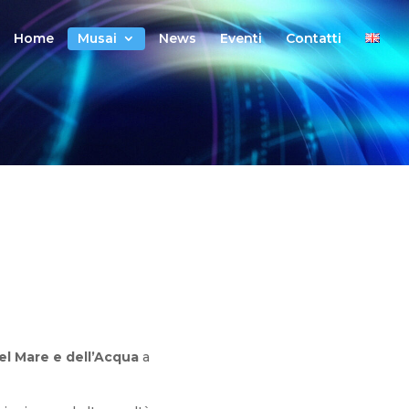
vorno
Home
Musai
News
Eventi
Contatti
el Mare e dell’Acqua
a